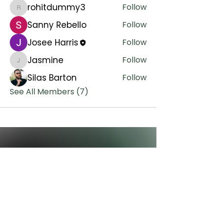
rohitdummy3
Follow
rohitdummy3
Sanny Rebello
Follow
Josee Harris
Follow
Jasmine
Follow
Jasmine
Silas Barton
Follow
See All Members (7)
Your Path to
Wellness Awaits
Let us be your partner in wellness,
because you deserve to feel your
best, evert day